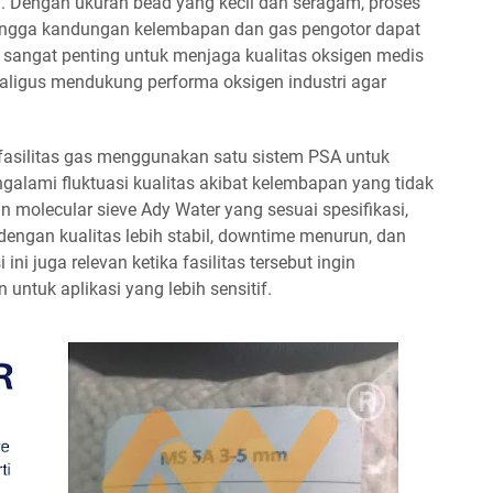
g. Dengan ukuran bead yang kecil dan seragam, proses
ehingga kandungan kelembapan dan gas pengotor dapat
i sangat penting untuk menjaga kualitas oksigen medis
aligus mendukung performa oksigen industri agar
 fasilitas gas menggunakan satu sistem PSA untuk
alami fluktuasi kualitas akibat kelembapan yang tidak
n molecular sieve Ady Water yang sesuai spesifikasi,
ngan kualitas lebih stabil, downtime menurun, dan
ni juga relevan ketika fasilitas tersebut ingin
untuk aplikasi yang lebih sensitif.