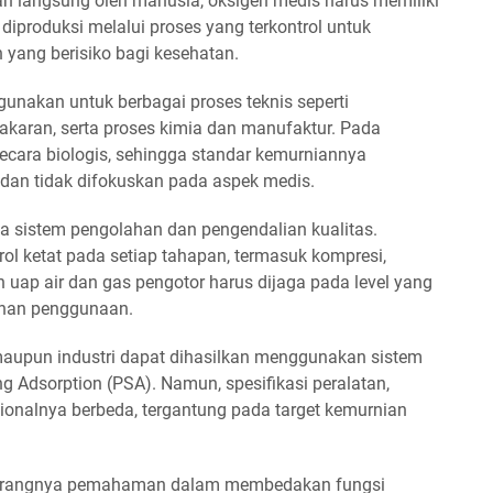
kan langsung oleh manusia, oksigen medis harus memiliki
 diproduksi melalui proses yang terkontrol untuk
ang berisiko bagi kesehatan.
igunakan untuk berbagai proses teknis seperti
karan, serta proses kimia dan manufaktur. Pada
 secara biologis, sehingga standar kemurniannya
dan tidak difokuskan pada aspek medis.
da sistem pengolahan dan pengendalian kualitas.
ol ketat pada setiap tahapan, termasuk kompresi,
n uap air dan gas pengotor harus dijaga pada level yang
nan penggunaan.
 maupun industri dapat dihasilkan menggunakan sistem
g Adsorption (PSA). Namun, spesifikasi peralatan,
ionalnya berbeda, tergantung pada target kemurnian
 kurangnya pemahaman dalam membedakan fungsi